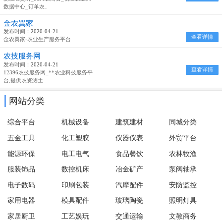
数据中心_订单农..
金农翼家
发布时间：
2020-04-21
查看详情
金农翼家-农业生产服务平台
农技服务网
发布时间：
2020-04-21
查看详情
12396农技服务网_**农业科技服务平
台,提供农资测土..
网站分类
综合平台
机械设备
建筑建材
同城分类
五金工具
化工塑胶
仪器仪表
外贸平台
能源环保
电工电气
食品餐饮
农林牧渔
服装饰品
数控机床
冶金矿产
泵阀轴承
电子数码
印刷包装
汽摩配件
安防监控
家用电器
模具配件
玻璃陶瓷
照明灯具
家居厨卫
工艺娱玩
交通运输
文教商务