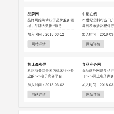
品牌网
中塑在线
品牌网始终耕耘于品牌服务领
21世纪塑料行业门
域，品牌大数据**服务..
每日发布涉及塑料行业
加入时间：2018-03-12
加入时间：2018-03-
网站详情
网站详情
机床商务网
食品商务网
机床商务网是国内机床行业专
食品商务网是食品行
业的b2b电子商务平台，..
（b2b)网上电子商务
加入时间：2018-03-02
加入时间：2018-03-
网站详情
网站详情