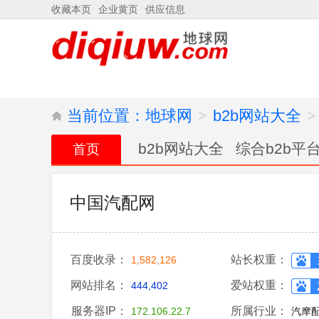
收藏本页
企业黄页
供应信息
当前位置：
地球网
>
b2b网站大全
>
b2b网站大全
综合b2b平
首页
中国汽配网
百度收录：
站长权重：
1,582,126
网站排名：
爱站权重：
444,402
服务器IP：
所属行业：
172.106.22.7
汽摩