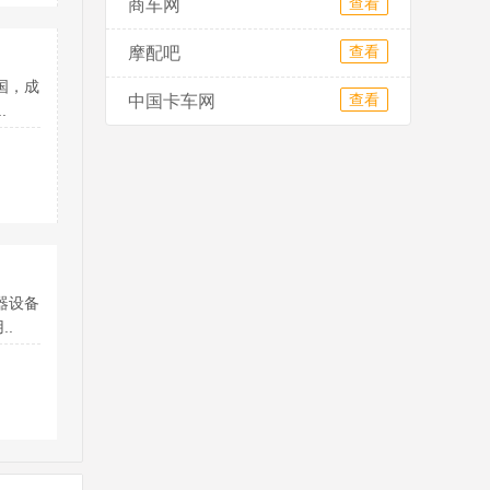
查看
商车网
查看
摩配吧
国，成
查看
中国卡车网
.
器设备
..