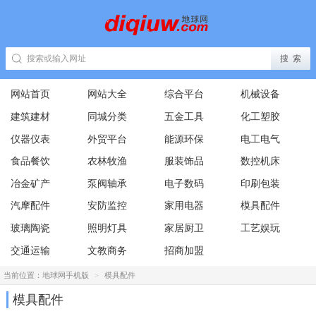
网站首页
网站大全
综合平台
机械设备
建筑建材
同城分类
五金工具
化工塑胶
仪器仪表
外贸平台
能源环保
电工电气
食品餐饮
农林牧渔
服装饰品
数控机床
冶金矿产
泵阀轴承
电子数码
印刷包装
汽摩配件
安防监控
家用电器
模具配件
玻璃陶瓷
照明灯具
家居厨卫
工艺娱玩
交通运输
文教商务
招商加盟
当前位置：
地球网手机版
>
模具配件
模具配件