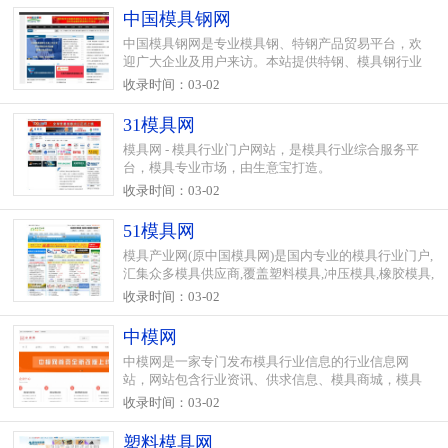
中国模具钢网
中国模具钢网是专业模具钢、特钢产品贸易平台，欢
迎广大企业及用户来访。本站提供特钢、模具钢行业
全方位的资讯及电子商务服务。
收录时间：03-02
31模具网
模具网 - 模具行业门户网站，是模具行业综合服务平
台，模具专业市场，由生意宝打造。
收录时间：03-02
51模具网
模具产业网(原中国模具网)是国内专业的模具行业门户,
汇集众多模具供应商,覆盖塑料模具,冲压模具,橡胶模具,
压铸模具等产品领域;致力打造成为模具行业旗帜门户
收录时间：03-02
中模网
中模网是一家专门发布模具行业信息的行业信息网
站，网站包含行业资讯、供求信息、模具商城，模具
人才招聘、模具论坛技术交流等多个功能于一体。欢
收录时间：03-02
迎塑料模具,橡胶模具,冲压模具,压铸模具,五金模具,模
具标准件,塑料..
塑料模具网