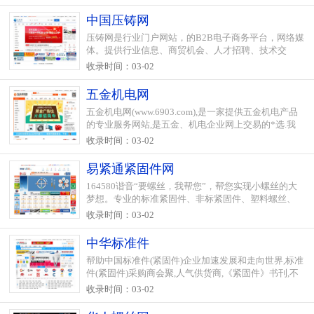
超硬制品,光整材料,研磨液,研磨膏,抛光液,立方氮化..
中国压铸网
压铸网是行业门户网站，的B2B电子商务平台，网络媒
体。提供行业信息、商贸机会、人才招聘、技术交
流、展会合作等服务，服务热线：15602600000，
收录时间：03-02
15913812894
五金机电网
五金机电网(www.6903.com),是一家提供五金机电产品
的专业服务网站,是五金、机电企业网上交易的*选.我
们提供的五金产品,加工,供应,求购,招商,代理,合作,二手,
收录时间：03-02
招标,库存等商机信息,以及五金专卖,行业资讯,商务论
坛,商..
易紧通紧固件网
164580谐音“要螺丝，我帮您”，帮您实现小螺丝的大
梦想。专业的标准紧固件、非标紧固件、塑料螺丝、
钢丝螺套、不锈钢螺丝采购平台。
收录时间：03-02
中华标准件
帮助中国标准件(紧固件)企业加速发展和走向世界,标准
件(紧固件)采购商会聚,人气供货商,《紧固件》书刊,不
锈钢螺丝,机械,机床,机电,五金,螺栓,螺母,螺帽,螺钉,螺
收录时间：03-02
杆,牙条,铆钉,销,挡圈,垫圈,垫片,咨询系统,出口平台,..