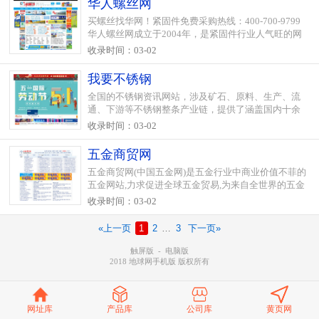
华人螺丝网
买螺丝找华网！紧固件免费采购热线：400-700-9799
华人螺丝网成立于2004年，是紧固件行业人气旺的网
上贸易平台，旗下包括华人螺丝出口网、《螺丝产业
收录时间：03-02
大全》、《华人螺丝》杂志、上海紧固件专业展等品
牌。主要提供标..
我要不锈钢
全国的不锈钢资讯网站，涉及矿石、原料、生产、流
通、下游等不锈钢整条产业链，提供了涵盖国内十余
个不锈钢市场，约百个不锈钢品种相关的资讯、行情
收录时间：03-02
和分析。
五金商贸网
五金商贸网(中国五金网)是五金行业中商业价值不菲的
五金网站,力求促进全球五金贸易,为来自全世界的五金
产品采购商、五金产品经销商、五金产品供应商、五
收录时间：03-02
金产品生产商会员提供有价值的五金产品供求商机,以
及与五金产..
«上一页
1
2
…
3
下一页»
触屏版
-
电脑版
2018 地球网手机版 版权所有
网址库
产品库
公司库
黄页网