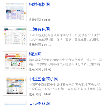
钢材价格网
收录时间：01-01
上海有色网
上海有色是的有色金属价格行情门户,提供的长江现货
以及有色金属行情、资讯、交易、金融服务以及物流
相关信息.国内有色金属现货价格的风向标,点击率居世
收录时间：06-19
界业内网站前列.
铝道网
铝道网是专业的B2B铝行业平台信息网站，致力于中国
铝行业的中铝公司或者个人提供铝业行情资讯(如中铝
价格)、铝业信息技术(如硫酸铝的应用)、铝业知识分类
收录时间：03-02
(如铝分为铝合金、铝型材等等)、铝的供应求购信息(如
我要铝..
中国五金商机网
中国五金商机网专业提供五金产品,五金商机,五金知识,
五金展会,五金企业,五金加工,五金配件,五金批发物流等
资源整合平台，是中国五金供应商及五金采购商是展
收录时间：01-01
示五金企业形象,开展网上贸易的*选五金B2B电子商机
平台网..
大沥铝材网