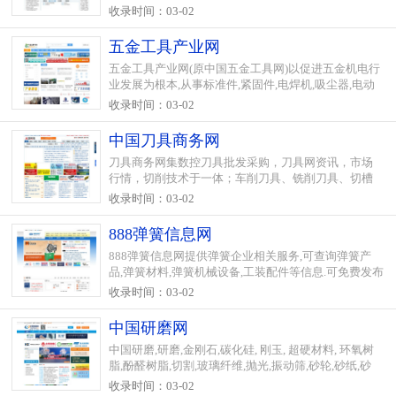
传信息，为齿轮、齿轮油、齿轮检测设备、减速机、
收录时间：03-02
变速器等企业创造商机。
五金工具产业网
五金工具产业网(原中国五金工具网)以促进五金机电行
业发展为根本,从事标准件,紧固件,电焊机,吸尘器,电动
工具等产品商贸,打造五金配件,五金工具,五金电器专
收录时间：03-02
�...
中国刀具商务网
刀具商务网集数控刀具批发采购，刀具网资讯，市场
行情，切削技术于一体；车削刀具、铣削刀具、切槽
切断刀具、孔加工刀具、螺纹加工、齿轮加工刀具、
收录时间：03-02
刀柄刀杆采购。刀具网 数控刀具网
888弹簧信息网
888弹簧信息网提供弹簧企业相关服务,可查询弹簧产
品,弹簧材料,弹簧机械设备,工装配件等信息.可免费发布
弹簧资讯,弹簧供求信息,弹簧企业人才招聘信息等.
收录时间：03-02
中国研磨网
中国研磨,研磨,金刚石,碳化硅, 刚玉, 超硬材料, 环氧树
脂,酚醛树脂,切割,玻璃纤维,抛光,振动筛,砂轮,砂纸,砂
布,氧化铝,氧化锆,铝矾土,普通磨料,固结磨具,涂附磨具,
收录时间：03-02