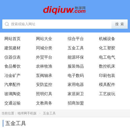
网站首页
网站大全
综合平台
机械设备
建筑建材
同城分类
五金工具
化工塑胶
仪器仪表
外贸平台
能源环保
电工电气
食品餐饮
农林牧渔
服装饰品
数控机床
冶金矿产
泵阀轴承
电子数码
印刷包装
汽摩配件
安防监控
家用电器
模具配件
玻璃陶瓷
照明灯具
家居厨卫
工艺娱玩
交通运输
文教商务
招商加盟
当前位置：
地球网手机版
>
五金工具
五金工具