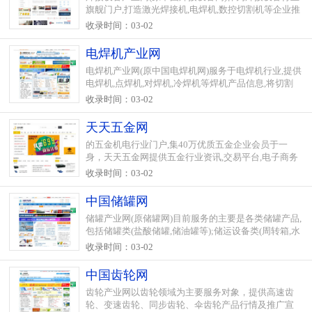
旗舰门户,打造激光焊接机,电焊机,数控切割机等企业推
广宣传专业平台,致力于焊接设备,切割设备,焊接材料行
收录时间：03-02
�...
电焊机产业网
电焊机产业网(原中国电焊机网)服务于电焊机行业,提供
电焊机,点焊机,对焊机,冷焊机等焊机产品信息,将切割
机,焊机辅机企业汇集于此,打造电焊机行业专业网络媒
收录时间：03-02
体
天天五金网
的五金机电行业门户,集40万优质五金企业会员于一
身，天天五金网提供五金行业资讯,交易平台,电子商务
信息,企业信息,行业商机,五金工具相关产品,五金机电展
收录时间：03-02
会,五金市场行情,五金产品导购,促进五金企业电子商务
进程。
中国储罐网
储罐产业网(原储罐网)目前服务的主要是各类储罐产品,
包括储罐类(盐酸储罐,储油罐等);储运设备类(周转箱,水
箱,液氨钢瓶等);压力容器类以及储罐类其他产品.
收录时间：03-02
中国齿轮网
齿轮产业网以齿轮领域为主要服务对象，提供高速齿
轮、变速齿轮、同步齿轮、伞齿轮产品行情及推广宣