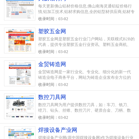
每天更新佛山铝材价格信息,佛山南海灵通铝锭价格行
情,铝加工技术,铝材求购信息,全的铝型材供应商,铝材专
家解答技术问题,努力打造佛山南海铝材采购信息网
收录时间：03-02
塑胶五金网
塑胶五金网是塑胶五金行业门户网站，关联模式B2B的
代表，提供专业塑胶五金行业资讯、塑料五金商机、
塑料五金企业及产品信息等，是塑胶五金企业网络营
收录时间：03-02
销的！
金贸铸造网
金贸铸造网是一家行业化、专业化、细分化的新一代
铸造业电子商务平台，网站为铸造企业发布全方位的
产品、资源供求信息，提供铸造技术支持和现场指导
收录时间：03-02
服务，提供高质量的广告策划和宣传服务。
数控刀具网
数控刀具网为用户提供数控刀具，如：车刀、铣刀、
镗刀、钻头、丝锥、数控刀片、硬质合金、刀柄、数
控机床等金属加工数控刀具。
收录时间：03-02
焊接设备产业网
焊接设备产业网(原中国焊接设备网)作为焊接设备行业