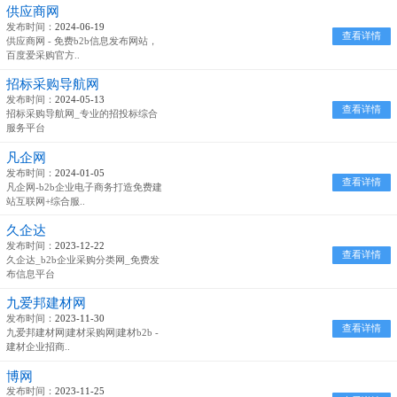
供应商网
发布时间：
2024-06-19
查看详情
供应商网 - 免费b2b信息发布网站，
百度爱采购官方..
招标采购导航网
发布时间：
2024-05-13
查看详情
招标采购导航网_专业的招投标综合
服务平台
凡企网
发布时间：
2024-01-05
查看详情
凡企网-b2b企业电子商务打造免费建
站互联网+综合服..
久企达
发布时间：
2023-12-22
查看详情
久企达_b2b企业采购分类网_免费发
布信息平台
九爱邦建材网
发布时间：
2023-11-30
查看详情
九爱邦建材网|建材采购网|建材b2b -
建材企业招商..
博网
发布时间：
2023-11-25