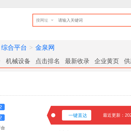
搜网址
综合平台
>
金泉网
台
机械设备
点击排名
最新收录
企业黄页
供
最近更新：2023
一键直达
平台