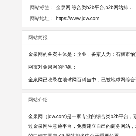
网站标签：
金泉网,综合类b2b平台,b2b网站排名,商业搜索,中小..
网站地址：
https://www.jqw.com
网站简报
金泉网的备案主体是：企业，备案人为：石狮市怡安泰
网友对金泉网的印象：
金泉网已收录在地球网百科当中，已被地球网
综合
网站介绍
金泉网（jqw.com)是一家专业的综合类b2b
过金泉网生意通平台，免费建立自己的商务网站，
的口碑在国内b2b网站排名中处于重要位置。