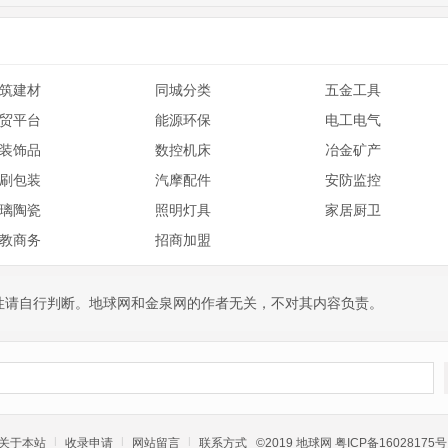
筑建材
同城分类
五金工具
贸平台
能源环保
电工电气
装饰品
数控机床
冶金矿产
刷包装
汽摩配件
安防监控
璃陶瓷
照明灯具
家居厨卫
教商务
招商加盟
性请自行判断。地球网和金泉网的作者无关，不对其内容负责。
|
|
|
关于本站
收录申请
网站留言
联系方式
©2019
地球网
粤ICP备16028175