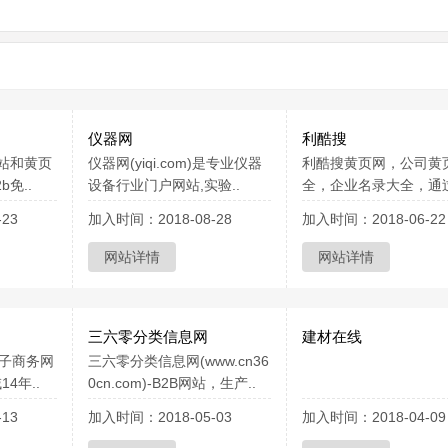
仪器网
利酷搜
网站和黄页
仪器网(yiqi.com)是专业仪器
利酷搜黄页网，公司黄
免..
设备行业门户网站,实验..
全，企业名录大全，通过
23
加入时间：2018-08-28
加入时间：2018-06-22
网站详情
网站详情
三六零分类信息网
建材在线
电子商务网
三六零分类信息网(www.cn36
4年..
0cn.com)-B2B网站，生产..
13
加入时间：2018-05-03
加入时间：2018-04-09