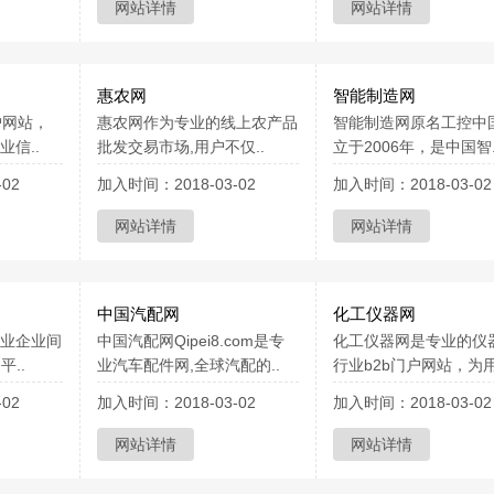
网站详情
网站详情
惠农网
智能制造网
户网站，
惠农网作为专业的线上农产品
智能制造网原名工控中
信..
批发交易市场,用户不仅..
立于2006年，是中国智.
02
加入时间：2018-03-02
加入时间：2018-03-02
网站详情
网站详情
中国汽配网
化工仪器网
业企业间
中国汽配网Qipei8.com是专
化工仪器网是专业的仪
平..
业汽车配件网,全球汽配的..
行业b2b门户网站，为用
02
加入时间：2018-03-02
加入时间：2018-03-02
网站详情
网站详情