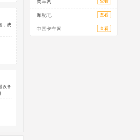
查看
商车网
查看
摩配吧
国，成
查看
中国卡车网
.
器设备
..