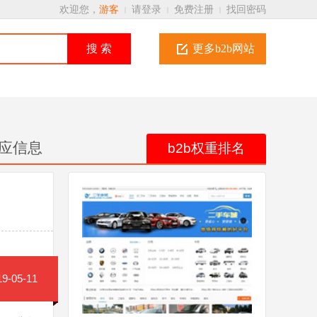
欢迎您，
游客
请登录
免费注册
找回密码
|
|
|
搜 索
更多b2b网站
应信息
b2b权重排名
-05-11