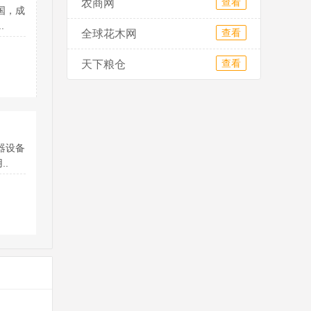
查看
农商网
国，成
.
查看
全球花木网
查看
天下粮仓
器设备
..