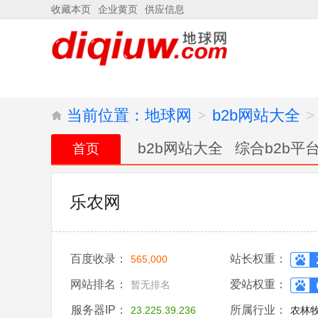
收藏本页
企业黄页
供应信息
当前位置：
地球网
>
b2b网站大全
>
b2b网站大全
综合b2b平
首页
乐农网
百度收录：
站长权重：
565,000
网站排名：
爱站权重：
暂无排名
服务器IP：
所属行业：
23.225.39.236
农林