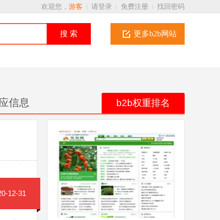
欢迎您，
游客
请登录
免费注册
找回密码
|
|
|
搜 索
更多b2b网站
应信息
b2b权重排名
-12-31