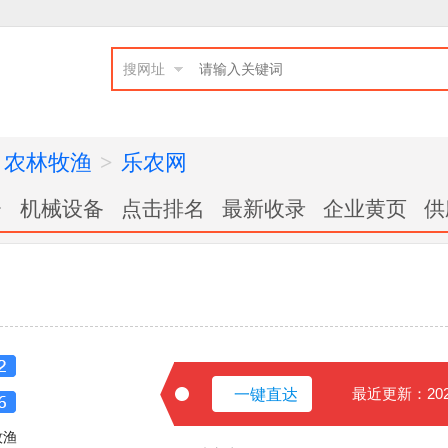
搜网址
农林牧渔
>
乐农网
台
机械设备
点击排名
最新收录
企业黄页
供
最近更新：2020
一键直达
牧渔