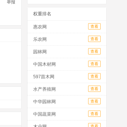
举报
权重排名
查看
惠农网
查看
乐农网
查看
园林网
查看
中国木材网
查看
597苗木网
查看
水产养殖网
查看
中华园林网
查看
中国蔬菜网
查看
木业网