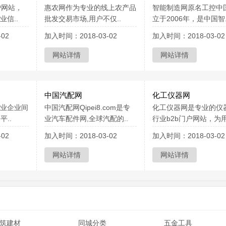
户网站，
惠农网作为专业的线上农产品
智能制造网原名工控中
信..
批发交易市场,用户不仅..
立于2006年，是中国智.
02
加入时间：2018-03-02
加入时间：2018-03-02
网站详情
网站详情
中国汽配网
化工仪器网
业企业间
中国汽配网Qipei8.com是专
化工仪器网是专业的仪
平..
业汽车配件网,全球汽配的..
行业b2b门户网站，为用
02
加入时间：2018-03-02
加入时间：2018-03-02
网站详情
网站详情
筑建材
同城分类
五金工具