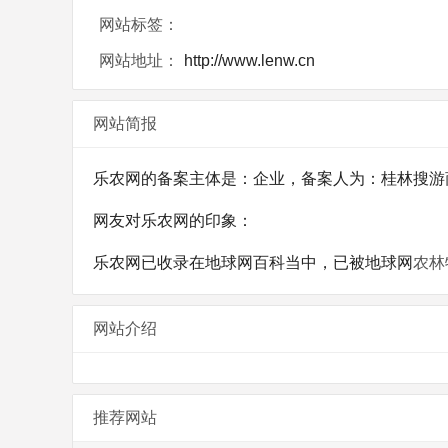
网站标签：
网站地址：
http://www.lenw.cn
网站简报
乐农网的备案主体是：企业，备案人为：桂林搜游商务
网友对乐农网的印象：
乐农网已收录在地球网百科当中，已被地球网
农林
网站介绍
推荐网站