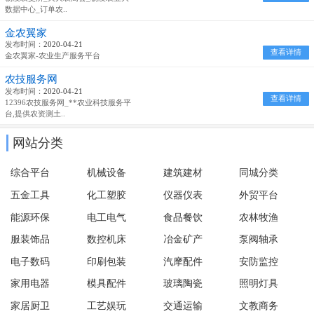
数据中心_订单农..
金农翼家
发布时间：
2020-04-21
查看详情
金农翼家-农业生产服务平台
农技服务网
发布时间：
2020-04-21
查看详情
12396农技服务网_**农业科技服务平
台,提供农资测土..
网站分类
综合平台
机械设备
建筑建材
同城分类
五金工具
化工塑胶
仪器仪表
外贸平台
能源环保
电工电气
食品餐饮
农林牧渔
服装饰品
数控机床
冶金矿产
泵阀轴承
电子数码
印刷包装
汽摩配件
安防监控
家用电器
模具配件
玻璃陶瓷
照明灯具
家居厨卫
工艺娱玩
交通运输
文教商务