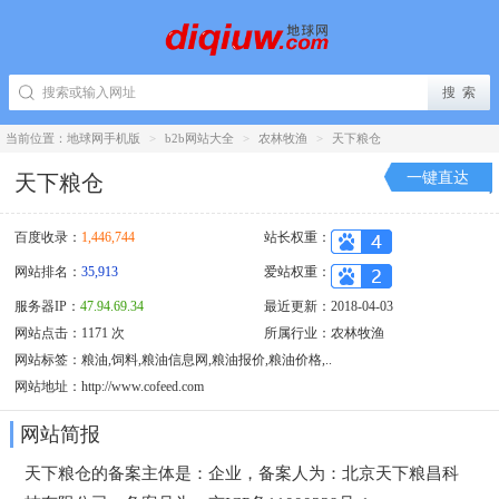
当前位置：
地球网手机版
>
b2b网站大全
>
农林牧渔
>
天下粮仓
一键直达
天下粮仓
百度收录：
1,446,744
站长权重：
网站排名：
35,913
爱站权重：
服务器IP：
47.94.69.34
最近更新：2018-04-03
网站点击：1171 次
所属行业：
农林牧渔
网站标签：粮油,饲料,粮油信息网,粮油报价,粮油价格,..
网站地址：
http://www.cofeed.com
网站简报
天下粮仓的备案主体是：企业，备案人为：北京天下粮昌科