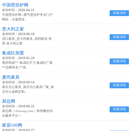
中国壁挂炉网
发布时间：
2020-04-21
查看详情
中国壁挂炉网--燃气壁挂炉专业门户
网站，冷凝壁挂..
意大利之家
发布时间：
2019-06-18
查看详情
进口家具_意大利家具_高档家具-有
荣-意大利之家
集成灶加盟
发布时间：
2019-01-24
查看详情
奥田电器**-集成灶尺寸,集成灶厂家
**品牌排名,**高..
麦尚家具
发布时间：
2018-09-14
查看详情
南京办公家具_南京办公家具厂家_南
京办公桌椅定制-..
厨总网
发布时间：
2018-06-22
查看详情
厨总网（chuzong.com）商用餐饮综
合服务平台！
家居100网
发布时间：
2018-03-27