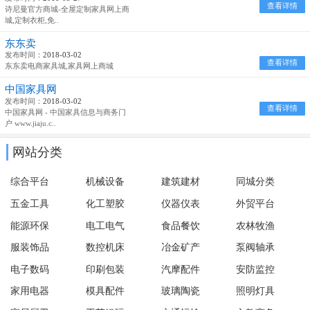
查看详情
诗尼曼官方商城-全屋定制家具网上商
城,定制衣柜,免..
东东卖
发布时间：
2018-03-02
查看详情
东东卖电商家具城,家具网上商城
中国家具网
发布时间：
2018-03-02
查看详情
中国家具网 - 中国家具信息与商务门
户 www.jiaju.c..
网站分类
综合平台
机械设备
建筑建材
同城分类
五金工具
化工塑胶
仪器仪表
外贸平台
能源环保
电工电气
食品餐饮
农林牧渔
服装饰品
数控机床
冶金矿产
泵阀轴承
电子数码
印刷包装
汽摩配件
安防监控
家用电器
模具配件
玻璃陶瓷
照明灯具