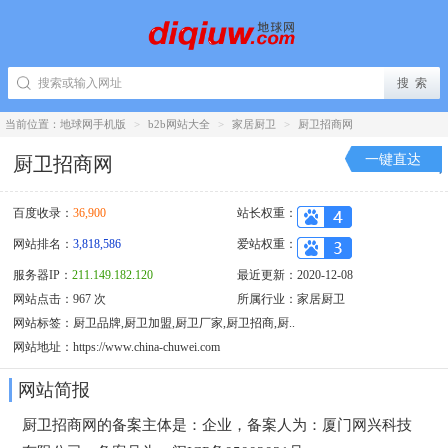
当前位置：
地球网手机版
>
b2b网站大全
>
家居厨卫
>
厨卫招商网
一键直达
厨卫招商网
百度收录：
36,900
站长权重：
网站排名：
3,818,586
爱站权重：
服务器IP：
211.149.182.120
最近更新：2020-12-08
网站点击：967 次
所属行业：
家居厨卫
网站标签：厨卫品牌,厨卫加盟,厨卫厂家,厨卫招商,厨..
网站地址：
https://www.china-chuwei.com
网站简报
厨卫招商网的备案主体是：企业，备案人为：厦门网兴科技