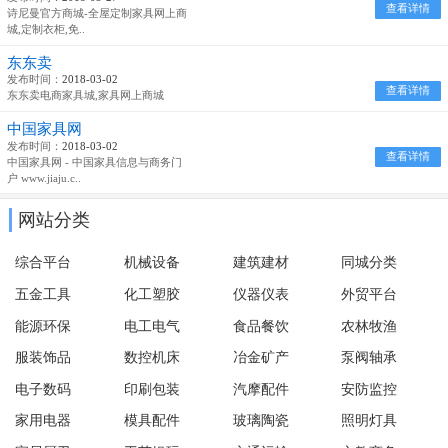
查看详情
诗尼曼官方商城-全屋定制家具网上商
城,定制衣柜,免..
东东卖
发布时间：
2018-03-02
查看详情
东东卖电商家具城,家具网上商城
中国家具网
发布时间：
2018-03-02
查看详情
中国家具网 - 中国家具信息与商务门
户 www.jiaju.c..
网站分类
综合平台
机械设备
建筑建材
同城分类
五金工具
化工塑胶
仪器仪表
外贸平台
能源环保
电工电气
食品餐饮
农林牧渔
服装饰品
数控机床
冶金矿产
泵阀轴承
电子数码
印刷包装
汽摩配件
安防监控
家用电器
模具配件
玻璃陶瓷
照明灯具