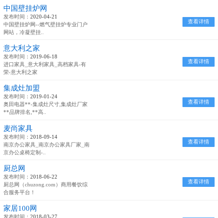
中国壁挂炉网
发布时间：
2020-04-21
查看详情
中国壁挂炉网--燃气壁挂炉专业门户
网站，冷凝壁挂..
意大利之家
发布时间：
2019-06-18
查看详情
进口家具_意大利家具_高档家具-有
荣-意大利之家
集成灶加盟
发布时间：
2019-01-24
查看详情
奥田电器**-集成灶尺寸,集成灶厂家
**品牌排名,**高..
麦尚家具
发布时间：
2018-09-14
查看详情
南京办公家具_南京办公家具厂家_南
京办公桌椅定制-..
厨总网
发布时间：
2018-06-22
查看详情
厨总网（chuzong.com）商用餐饮综
合服务平台！
家居100网
发布时间：
2018-03-27