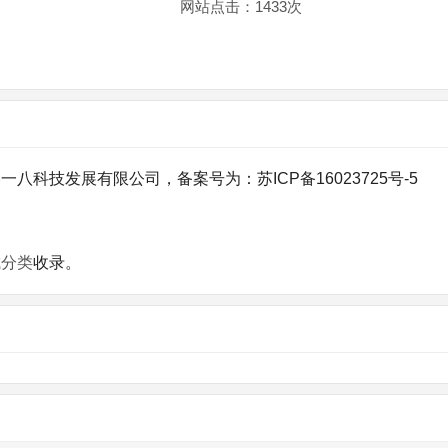
网站点击：
1433
次
八科技发展有限公司，备案号为：苏ICP备16023725号-5
城分类
收录。