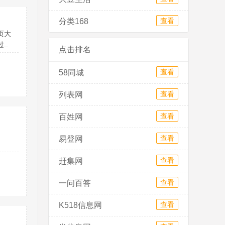
查看
分类168
页大
..
点击排名
查看
58同城
查看
列表网
查看
百姓网
查看
易登网
查看
赶集网
查看
一问百答
查看
K518信息网