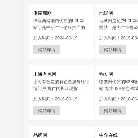
供应商网
地球网
供应商网国内优质的b2b网
地球网是免费b2b
站，是中小企业老板推广的..
网站，是为企业提b2b
加入时间：2024-06-19
加入时间：2019-03-
网站详情
网站详情
上海有色网
物友网
上海有色是的有色金属价格行
物友网优质的B2B
情门户,提供的长江现货..
站,专注B2B信息领域1
加入时间：2018-06-19
加入时间：2018-06-
网站详情
网站详情
品牌网
中塑在线