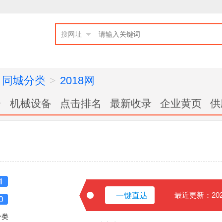
搜网址
同城分类
>
2018网
台
机械设备
点击排名
最新收录
企业黄页
供
最近更新：2024
一键直达
分类