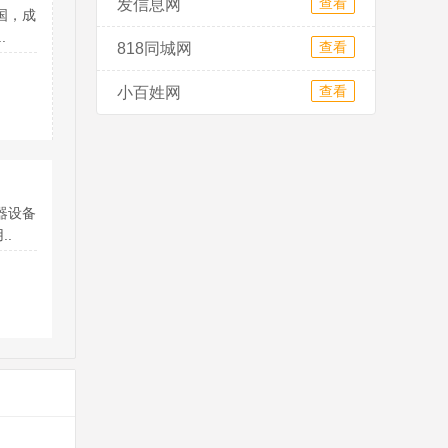
查看
发信息网
国，成
.
查看
818同城网
查看
小百姓网
器设备
..