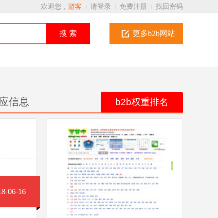
欢迎您，
游客
请登录
免费注册
找回密码
|
|
|
搜 索
更多b2b网站
应信息
b2b权重排名
-06-16