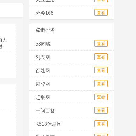
查看
分类168
点击排名
页大
查看
58同城
..
查看
列表网
查看
百姓网
查看
易登网
查看
赶集网
查看
一问百答
查看
K518信息网