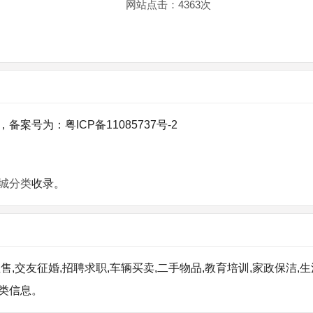
网站点击：
4363
次
号为：粤ICP备11085737号-2
城分类
收录。
交友征婚,招聘求职,车辆买卖,二手物品,教育培训,家政保洁,生
类信息。