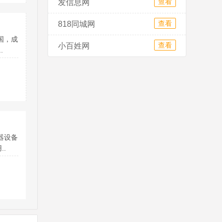
查看
发信息网
查看
818同城网
国，成
查看
小百姓网
.
器设备
..