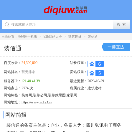
当前位置：
地球网手机版
>
b2b网站大全
>
建筑建材
>
装信通
一键直达
装信通
百度收录：
24,300,000
站长权重：
网站排名：
暂无排名
爱站权重：
服务器IP：
121.40.41.39
最近更新：2023-10-29
网站点击：2574 次
所属行业：
建筑建材
网站标签：装修网,装修公司,装修效果图,家装网
网站地址：
https://www.zx123.cn
网站简报
装信通的备案主体是：企业，备案人为：四川弘讯电子商务