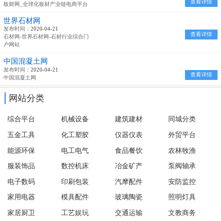
查看详情
板财网_全球化板材产业链电商平台
世界石材网
发布时间：
2020-04-21
查看详情
石材网-世界石材网-石材行业综合门
户网站
中国混凝土网
发布时间：
2020-04-21
查看详情
中国混凝土网
网站分类
综合平台
机械设备
建筑建材
同城分类
五金工具
化工塑胶
仪器仪表
外贸平台
能源环保
电工电气
食品餐饮
农林牧渔
服装饰品
数控机床
冶金矿产
泵阀轴承
电子数码
印刷包装
汽摩配件
安防监控
家用电器
模具配件
玻璃陶瓷
照明灯具
家居厨卫
工艺娱玩
交通运输
文教商务