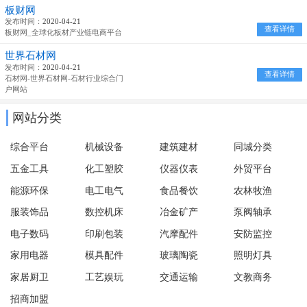
板财网
发布时间：
2020-04-21
查看详情
板财网_全球化板材产业链电商平台
世界石材网
发布时间：
2020-04-21
查看详情
石材网-世界石材网-石材行业综合门
户网站
网站分类
综合平台
机械设备
建筑建材
同城分类
五金工具
化工塑胶
仪器仪表
外贸平台
能源环保
电工电气
食品餐饮
农林牧渔
服装饰品
数控机床
冶金矿产
泵阀轴承
电子数码
印刷包装
汽摩配件
安防监控
家用电器
模具配件
玻璃陶瓷
照明灯具
家居厨卫
工艺娱玩
交通运输
文教商务
招商加盟