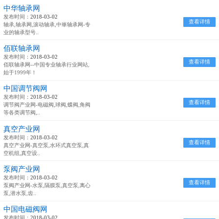
中华轴承网
发布时间：
2018-03-02
查看详情
轴承,轴承网,滚动轴承,中崋轴承网-专
业的轴承型号..
佰联轴承网
发布时间：
2018-03-02
查看详情
佰联轴承网--中国专业轴承行业网站,
始于1999年！
中国调节阀网
发布时间：
2018-03-02
查看详情
调节阀产业网-电磁阀,球阀,蝶阀,角阀
等各类调节阀,..
真空产业网
发布时间：
2018-03-02
查看详情
真空产业网-真空泵,水环式真空泵,真
空机组,真空设..
泵阀产业网
发布时间：
2018-03-02
查看详情
泵阀产业网-水泵,隔膜泵,真空泵,离心
泵,潜水泵,齿..
中国电磁阀网
发布时间：
2018-03-02