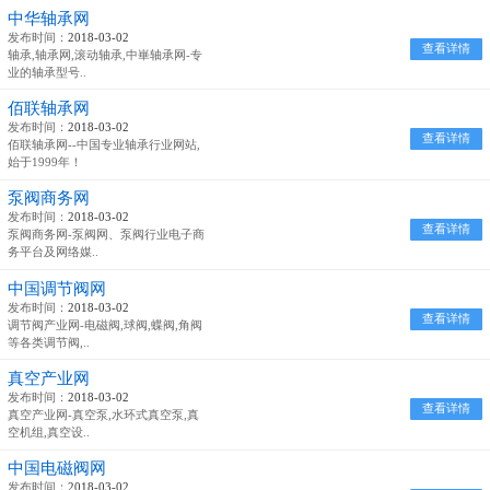
中华轴承网
发布时间：
2018-03-02
查看详情
轴承,轴承网,滚动轴承,中崋轴承网-专
业的轴承型号..
佰联轴承网
发布时间：
2018-03-02
查看详情
佰联轴承网--中国专业轴承行业网站,
始于1999年！
泵阀商务网
发布时间：
2018-03-02
查看详情
泵阀商务网-泵阀网、泵阀行业电子商
务平台及网络媒..
中国调节阀网
发布时间：
2018-03-02
查看详情
调节阀产业网-电磁阀,球阀,蝶阀,角阀
等各类调节阀,..
真空产业网
发布时间：
2018-03-02
查看详情
真空产业网-真空泵,水环式真空泵,真
空机组,真空设..
中国电磁阀网
发布时间：
2018-03-02