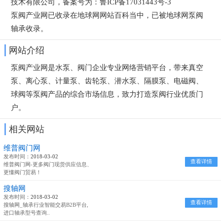
技术有限公司，备案号为：鲁ICP备17031443号-3
泵阀产业网已收录在地球网网站百科当中，已被地球网
泵阀
轴承
收录。
网站介绍
泵阀产业网是水泵、阀门企业专业网络营销平台，带来真空
泵、离心泵、计量泵、齿轮泵、潜水泵、隔膜泵、电磁阀、
球阀等泵阀产品的综合市场信息，致力打造泵阀行业优质门
户。
相关网站
维普阀门网
发布时间：
2018-03-02
查看详情
维普阀门网-更多阀门现货供应信息、
更懂阀门贸易！
搜轴网
发布时间：
2018-03-02
查看详情
搜轴网_轴承行业智能交易B2B平台,
进口轴承型号查询..