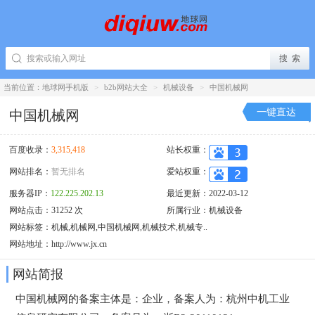
当前位置：
地球网手机版
>
b2b网站大全
>
机械设备
>
中国机械网
一键直达
中国机械网
百度收录：
3,315,418
站长权重：
网站排名：
暂无排名
爱站权重：
服务器IP：
122.225.202.13
最近更新：2022-03-12
网站点击：31252 次
所属行业：
机械设备
网站标签：机械,机械网,中国机械网,机械技术,机械专..
网站地址：
http://www.jx.cn
网站简报
中国机械网的备案主体是：企业，备案人为：杭州中机工业