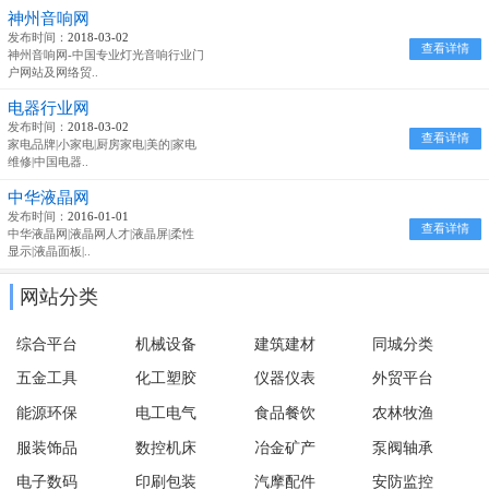
神州音响网
发布时间：
2018-03-02
查看详情
神州音响网-中国专业灯光音响行业门
户网站及网络贸..
电器行业网
发布时间：
2018-03-02
查看详情
家电品牌|小家电|厨房家电|美的|家电
维修|中国电器..
中华液晶网
发布时间：
2016-01-01
查看详情
中华液晶网|液晶网人才|液晶屏|柔性
显示|液晶面板|..
网站分类
综合平台
机械设备
建筑建材
同城分类
五金工具
化工塑胶
仪器仪表
外贸平台
能源环保
电工电气
食品餐饮
农林牧渔
服装饰品
数控机床
冶金矿产
泵阀轴承
电子数码
印刷包装
汽摩配件
安防监控