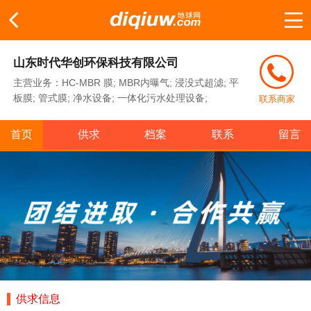
山东时代华创环保科技有限公司
主营业务：HC-MBR 膜; MBR内曝气; 浸没式超滤; 平
板膜; 管式膜; 净水设备; 一体化污水处理设备;
联系商家
首页
供求
档案
联系
留言
供求信息